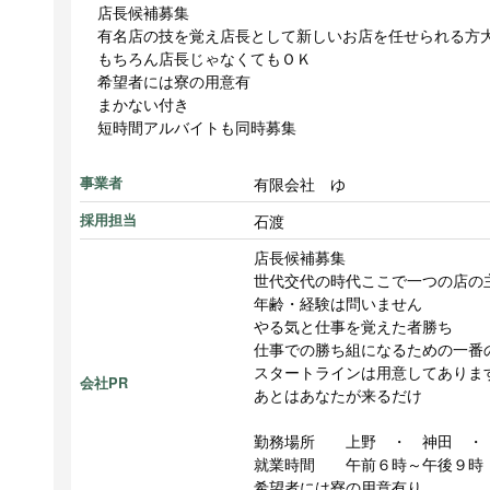
店長候補募集
有名店の技を覚え店長として新しいお店を任せられる方
もちろん店長じゃなくてもＯＫ
希望者には寮の用意有
まかない付き
短時間アルバイトも同時募集
有限会社 ゆ
事業者
石渡
採用担当
店長候補募集
世代交代の時代ここで一つの店の
年齢・経験は問いません
やる気と仕事を覚えた者勝ち
仕事での勝ち組になるための一番
スタートラインは用意してありま
会社PR
あとはあなたが来るだけ
勤務場所 上野 ・ 神田 ・
就業時間 午前６時～午後９時
希望者には寮の用意有り