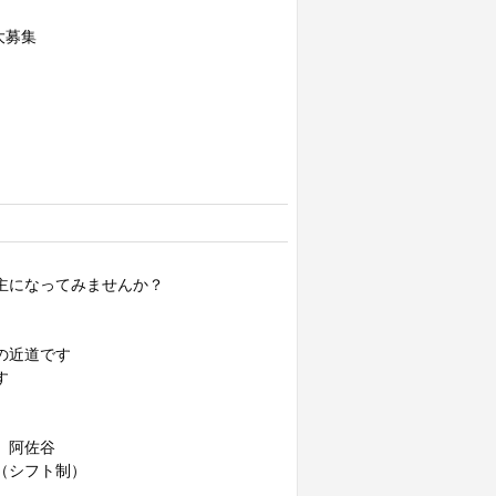
大募集
主になってみませんか？
の近道です
す
 阿佐谷
（シフト制）