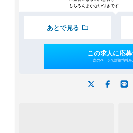
もちろんまかない付きです
あとで見る
folder
この求人に応募
次のページで詳細情報を