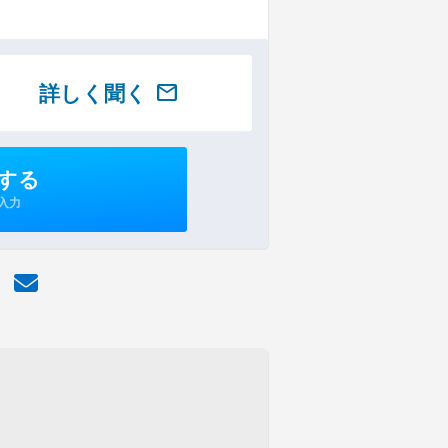
詳しく聞く
mail
する
入力