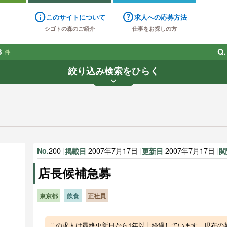
info
help
このサイトについて
求人への応募方法
シゴトの森のご紹介
仕事をお探しの方
3
Q.
件
絞り込み検索をひらく
keyboard_arrow_down
業種
雇用形態
賃金
で探す
で探す
す
200
|
2007年7月17日
|
2007年7月17日
|
No.
掲載日
更新日
閲
店長候補急募
東京都
飲食
正社員
この求人は最終更新日から1年以上経過しています。現在の