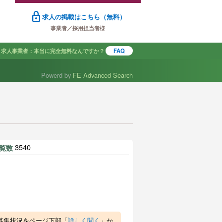
lock
求人の掲載はこちら（無料）
事業者／採用担当者様
求人事業者：本当に完全無料なんですか？
FAQ
Powerd by
FE Advanced Search
で探す
3540
覧数
募集状況をページ下部「
詳しく聞く
」か