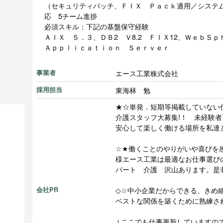
（セキュリティパッチ、ＦＩＸ Ｐａｃｋ適用／システ
応 5チーム進捗
必須スキル：下記の基盤保守経験
ＡＩＸ ５．３、ＤＢ2 Ｖ8.2 ＦＩＸ12、ＷｅｂＳｐ
Ａｐｐｌｉｃａｔｉｏｎ Ｓｅｒｖｅｒ
エース工業株式会社
事業者
東海林 勉
採用担当
★☆単発．短期等掲載していない
介護スタッフ大募集!！ 未経験者
安心して楽しく働ける場所を私達
☆★働くことのやりがいや喜びを
様エース工業は最適なお仕事選び
パート 介護 沢山あります。是
◇☆中小企業だからできる、きめ
会社PR
ベストな関係を築くために熟練さ
↓ここでも仕事更新していますの