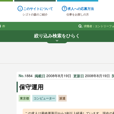
info
help
このサイトについて
求人への応募方法
シゴトの森のご紹介
仕事をお探しの方
8
Q.
件
求職者：エントリーフ
絞り込み検索をひらく
keyboard_arrow_down
業種
雇用形態
賃金
で探す
で探す
す
1884
|
2008年8月19日
|
2008年8月19日
|
No.
掲載日
更新日
保守運用
東京都
コンピューター
派遣
この求人は最終更新日から1年以上経過しています。現在の