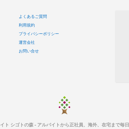
ネット証券系システム開発
情報サイトリニューアル
よくあるご質問
Androidアプリ開発
利用規約
ソーシャルゲーム開発業務
既存システムから新システムへの移行作業
プライバシーポリシー
セキュリティツール経験者
運営会社
Webサービス開発支援業務
お問い合せ
証券系システムの開発 リーダークラスのSE募集
新規開発のコミュニケーションアプリ開発
Javaでの証券系システム開発
軽作業
流通系基幹システム開発
SE システムエンジニア
証券会社向け上流工程業務
ＳＥ システムエンジニア
人事システムのインフラ基盤構築作業
SE システムエンジニア
イト シゴトの森 - アルバイトから正社員、海外、在宅まで毎
サーバ再構築案件