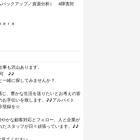
ムバックアップ／資源分析） 4障害対
ｈｅｒｅ
仕事も沢山あります。
可 ♪♪
と一緒に探してみませんか？
感じ、豊かな生活を送りたいとお考えの皆
のお手伝いを致します。♪♪アルバイト
非登録を☆
細やかな顧客対応とフォロー、人と企業が
れたスタッフが日々頑張っています。♪♪
で見てください