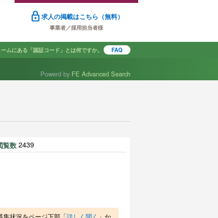
lock
求人の掲載はこちら（無料）
事業者／採用担当者様
ォームにある「認証コード」とは何ですか。
FAQ
Powerd by
FE Advanced Search
で探す
2439
閲覧数
募集状況をページ下部「
詳しく聞く
」か