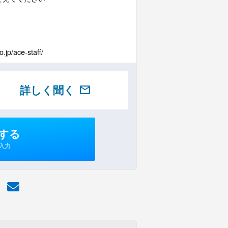
/ace-staff/
詳しく聞く
mail
する
入力