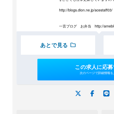
http://blogs.dion.ne.jp/acestaff03/
一言ブログ お弁当 http://ameblo.jp
あとで見る
folder
この求人に応募
次のページで詳細情報を