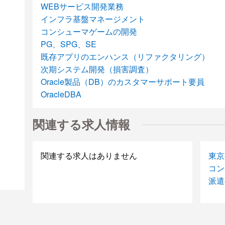
WEBサービス開発業務
インフラ基盤マネージメント
コンシューマゲームの開発
PG、SPG、SE
既存アプリのエンハンス（リファクタリング）
次期システム開発（損害調査）
Oracle製品（DB）のカスタマーサポート要員
OracleDBA
物件管理システムの移行作業
債券フロントPMO
関連する求人情報
紳士用衣料品(Yシャツ・靴下等)の陳列、品だし
携帯（スマフォ）評価
関連する求人はありません
東京
総合試験案件
コン
大規模ネットワークの総合テスト
派遣
VBAツール開発
【IBM（AS/400）、RPG経験者の募集になります
COBOL開発
事務