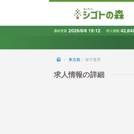
2026/8/6 19:12
42,84
最終更新
求人情報
地域
で探す
home
/
東京都
/
保守運用
条件から探す
キーワード
求人情報の詳細
で探