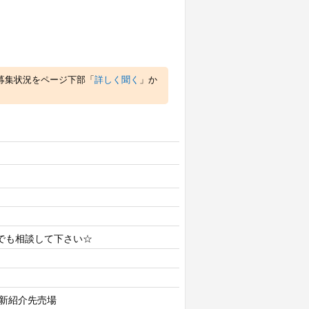
募集状況をページ下部「
詳しく聞く
」か
でも相談して下さい☆
最新紹介先売場