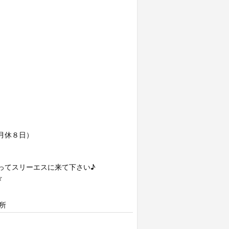
月休８日）
ってスリーエスに来て下さい♪
☆
所