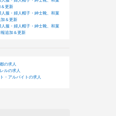
加＆更新
婦人服・婦人帽子・紳士靴、和菓
追加＆更新
婦人服・婦人帽子・紳士靴、和菓
情報追加＆更新
婦人服・婦人帽子・紳士靴、和菓
情報追加＆更新
婦人服・婦人帽子・紳士靴、和菓
情報追加＆更新
都の求人
婦人服・婦人帽子・紳士靴、和菓
レルの求人
＆更新
ト・アルバイトの求人
婦人服・婦人帽子・紳士靴、和菓
28件お仕事情報追加＆更新
婦人服・婦人帽子、和菓子・洋菓
加＆更新
婦人服・婦人バッグ・婦人帽子・パ
子・食品販売☆丸井水戸店他、34