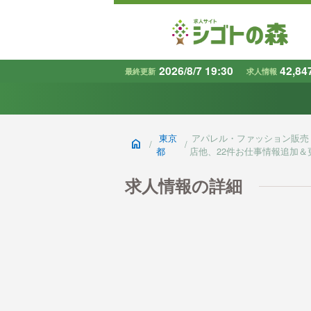
2026/8/7 19:30
42,84
最終更新
求人情報
地域
で探す
東京
アパレル・ファッション販売
home
/
/
都
店他、22件お仕事情報追加＆
条件から探す
キーワード
で探
求人情報の詳細