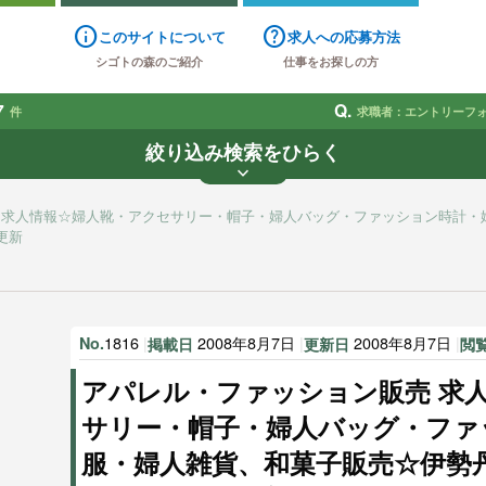
info
help
このサイトについて
求人への応募方法
シゴトの森のご紹介
仕事をお探しの方
7
Q.
件
求職者：エントリーフ
絞り込み検索をひらく
keyboard_arrow_down
業種
雇用形態
賃金
で探す
で探す
 求人情報☆婦人靴・アクセサリー・帽子・婦人バッグ・ファッション時計・
更新
す
1816
|
2008年8月7日
|
2008年8月7日
|
No.
掲載日
更新日
閲
アパレル・ファッション販売 求
サリー・帽子・婦人バッグ・ファ
服・婦人雑貨、和菓子販売☆伊勢丹