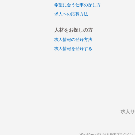
希望に合う仕事の探し方
求人への応募方法
人材をお探しの方
求人情報の登録方法
求人情報を登録する
求人サ
WordPress絞り込み検索プラグイン