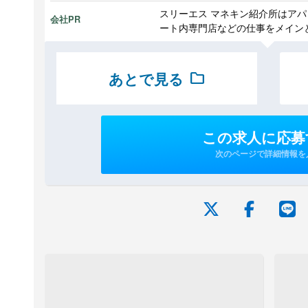
スリーエス マネキン紹介所はア
会社PR
ート内専門店などの仕事をメイン
あとで見る
folder
この求人に応募
次のページで詳細情報を