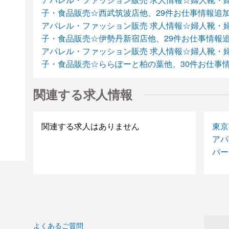
子・食品販売☆西武筑波店他、29件お仕事情報追
アパレル・ファッション販売 求人情報☆婦人靴・
子・食品販売☆伊勢丹新宿店他、29件お仕事情報
アパレル・ファッション販売 求人情報☆婦人靴・
子・食品販売☆ららぽーと柏の葉他、30件お仕事
アパレル・ファッション販売 求人情報☆婦人靴・
子・食品販売☆日本橋タカシマヤ他、29件お仕事
関連する求人情報
アパレル・ファッション販売 求人情報☆婦人靴・
子・食品販売☆日本橋タカシマヤ他、27件お仕事
関連する求人はありません
東京
アパレル・ファッション販売 求人情報☆婦人靴・
アパ
子・食品販売☆新丸ビル他、28件お仕事情報追加
パー
アパレル・ファッション販売 求人情報☆婦人靴・
子・食品販売☆あみプレミアム・アウトレット他、
アパレル・ファッション販売 求人情報☆婦人靴・
子・食品販売☆ベルモール他、21件お仕事情報追
アパレル・ファッション販売 求人情報☆婦人靴・
ーティドレス・ジュエリー・紳士靴、和菓子・洋菓
よくあるご質問