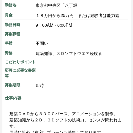
東京都中央区「八丁堀
勤務地
１８万円から25万円 または経験者は能力給
賃金
9：00AM - 6:00PM
勤務日時
募集職種
不問い
年齢
建築知識、３Ｄソフトウエア経験者
資格
こだわりポイント
応募に必要な書類
等
即時
募集期限
仕事内容
建築ＣＡＤから３ＤＣＧパース、アニメーションを製作。
建築知識から２Ｄ，３Ｄソフトの技術力、センスが問われま
す。
同時に社外（在宅）ブレーンも募集しております。