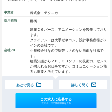
株式会 テクニカ
事業者
棚橋
採用担当
建築ＣＧパース、アニメーションを製作しており
ます。
クライアントは大手ゼネコン、設計事務所様がメ
インの会社です。
小規模会社なので堅苦しさのない自由な社風で
会社PR
す。
建築知識から２Ｄ，３Ｄソフトの技術力、センス
が問われるお仕事ですが、コミュニケーション能
力も重要と考えています。
folder
mail
あとで見る
詳しく聞く
この求人に応募する
次のページで詳細情報を入力