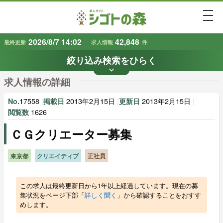
togg
2026/8/7 14:02
42,848
最終更新
求人情報
件
絞り込み検索をひらく
keyboard_arrow_down
条件から探す
求人情報の詳細
地域
業種
で探す
で探す
17558
|
2013年2月15日
|
2013年2月15日
|
No.
掲載日
更新日
1626
閲覧数
ＣＧクリエーター募集
雇用形態
賃金
で探す
で探す
東京都
クリエイティブ
正社員
キーワード
で探す
この求人は最終更新日から1年以上経過しています。現在の募
集状況をページ下部「
詳しく聞く
」から確認することをおすす
めします。