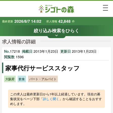
togg
2026/8/7 14:02
42,848
最終更新
求人情報
件
絞り込み検索をひらく
keyboard_arrow_down
条件から探す
求人情報の詳細
地域
業種
で探す
で探す
17218
|
2013年1月23日
|
2013年1月23日
|
No.
掲載日
更新日
1596
閲覧数
家事代行サービススタッフ
雇用形態
賃金
で探す
で探す
大阪府
飲食
パート・アルバイト
キーワード
で探す
この求人は最終更新日から1年以上経過しています。現在の募
集状況をページ下部「
詳しく聞く
」から確認することをおすす
めします。