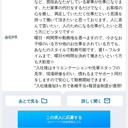
など、普段あなたがしている家事が仕事になりま
す。ただ家事の代行をするだけでなく、お客様の
心を癒し、満足していただく仕事だという意識を
持って働いて頂きたいと思っております。人に喜
んで貰いたい、人のためになる仕事がしたいと思
う方にピッタリです☆
曜日・時間帯や勤務地を選べますので、小さなお
会社PR
子様のいる方や他のお仕事をされている方でも、
あなたのスタイルで勤務可能です。週1～フルタ
イムまで、曜日や時間を決めて働きたいという方
も大歓迎☆
*入社後はオリエンテーションや先輩スタッフの
見学、現場研修を行い、慣れるまでサポート同行
をしますので安心して勤務開始できます。
*入社後最短3ヶ月で各種手当+報奨金制度が適用!
folder
mail
あとで見る
詳しく聞く
この求人に応募する
次のページで詳細情報を入力