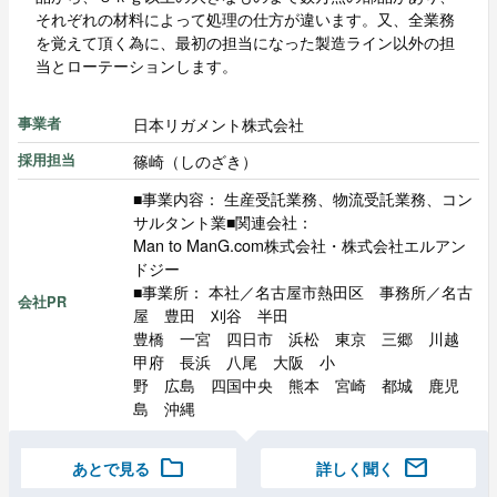
それぞれの材料によって処理の仕方が違います。又、全業務
を覚えて頂く為に、最初の担当になった製造ライン以外の担
当とローテーションします。
日本リガメント株式会社
事業者
篠崎（しのざき）
採用担当
■事業内容： 生産受託業務、物流受託業務、コン
サルタント業■関連会社：
Man to ManG.com株式会社・株式会社エルアン
ドジー
■事業所： 本社／名古屋市熱田区 事務所／名古
会社PR
屋 豊田 刈谷 半田
豊橋 一宮 四日市 浜松 東京 三郷 川越
甲府 長浜 八尾 大阪 小
野 広島 四国中央 熊本 宮崎 都城 鹿児
島 沖縄
folder
mail
あとで見る
詳しく聞く