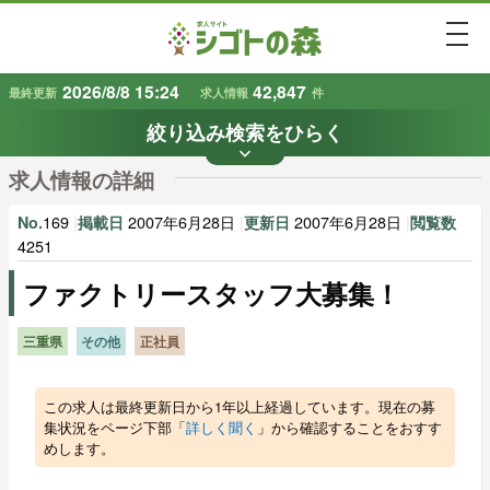
togg
2026/8/8 15:24
42,847
最終更新
求人情報
件
絞り込み検索をひらく
keyboard_arrow_down
条件から探す
求人情報の詳細
地域
業種
で探す
で探す
169
|
2007年6月28日
|
2007年6月28日
|
No.
掲載日
更新日
閲覧数
4251
ファクトリースタッフ大募集！
雇用形態
賃金
で探す
で探す
三重県
その他
正社員
キーワード
で探す
この求人は最終更新日から1年以上経過しています。現在の募
集状況をページ下部「
詳しく聞く
」から確認することをおすす
めします。