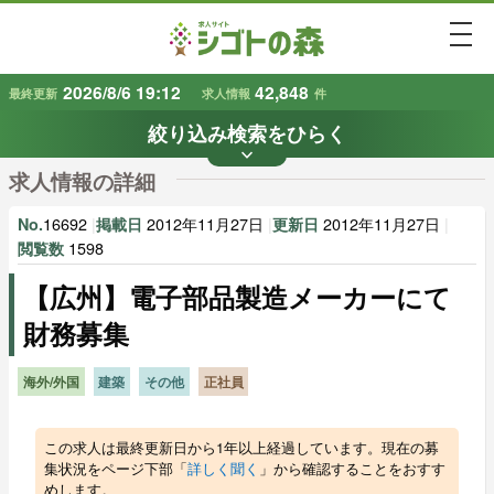
togg
2026/8/6 19:12
42,848
最終更新
求人情報
件
絞り込み検索をひらく
keyboard_arrow_down
条件から探す
求人情報の詳細
地域
業種
で探す
で探す
16692
|
2012年11月27日
|
2012年11月27日
|
No.
掲載日
更新日
1598
閲覧数
【広州】電子部品製造メーカーにて
雇用形態
賃金
で探す
で探す
財務募集
キーワード
で探す
海外/外国
建築
その他
正社員
この求人は最終更新日から1年以上経過しています。現在の募
集状況をページ下部「
詳しく聞く
」から確認することをおすす
めします。