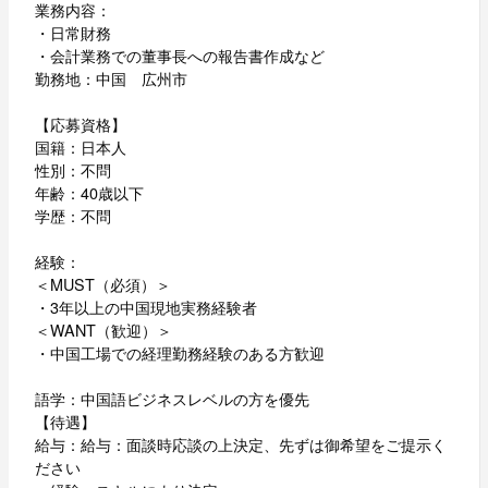
業務内容：
・日常財務
・会計業務での董事長への報告書作成など
勤務地：中国 広州市
【応募資格】
国籍：日本人
性別：不問
年齢：40歳以下
学歴：不問
経験：
＜MUST（必須）＞
・3年以上の中国現地実務経験者
＜WANT（歓迎）＞
・中国工場での経理勤務経験のある方歓迎
語学：中国語ビジネスレベルの方を優先
【待遇】
給与：給与：面談時応談の上決定、先ずは御希望をご提示く
ださい