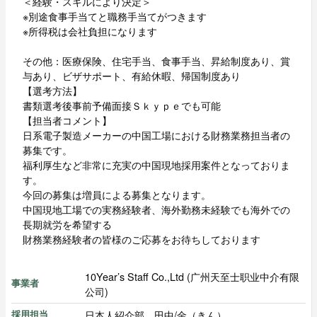
＜経験・スキルにより決定＞
※別途食事手当てと職務手当てがつきます
※所得税は会社負担になります
その他：医療保険、住宅手当、食事手当、昇給制度あり、賞
与あり、ビザサポート、有給休暇、帰国制度あり
【選考方法】
書類選考後事前予備面接Ｓｋｙｐｅでも可能
【担当者コメント】
日系電子製造メーカーの中国工場における財務業務担当者の
募集です。
福利厚生など非常に充実の中国現地採用案件となっておりま
す。
今回の募集は増員による募集となります。
中国現地工場での実務経験者、海外勤務未経験でも海外での
長期就労を希望する
財務業務経験者の皆様のご応募をお待ちしております
10Year’s Staff Co.,Ltd (广州天至士职业中介有限
事業者
公司)
日本人紹介部 田中/金（きん）
採用担当