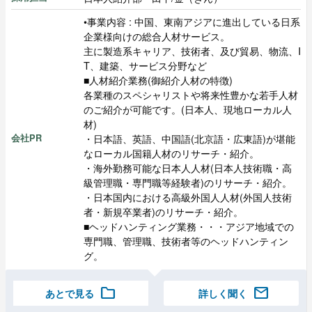
•事業内容 : 中国、東南アジアに進出している日系
企業様向けの総合人材サービス。
主に製造系キャリア、技術者、及び貿易、物流、I
T、建築、サービス分野など
■人材紹介業務(御紹介人材の特徴)
各業種のスペシャリストや将来性豊かな若手人材
のご紹介が可能です。(日本人、現地ローカル人
材)
・日本語、英語、中国語(北京語・広東語)が堪能
会社PR
なローカル国籍人材のリサーチ・紹介。
・海外勤務可能な日本人人材(日本人技術職・高
級管理職・専門職等経験者)のリサーチ・紹介。
・日本国内における高級外国人人材(外国人技術
者・新規卒業者)のリサーチ・紹介。
■ヘッドハンティング業務・・・アジア地域での
専門職、管理職、技術者等のヘッドハンティン
グ。
folder
mail
あとで見る
詳しく聞く