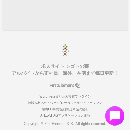
【中国 東莞】日系大手電子製造メーカー 購買マネー
ジャー募集！【中国人社員募集】
【中国華南 珠海】日系PCB基盤メーカー 製造部長
募集！【中国人社員募集】
【深セン 】医療用スプレー、ボトルの生産、販売 製
造管理
【中国華南 広州】日系電子関連メーカー 購買課長募
集！【中国人社員】
【中国華南 恵州】 日系電子関連メーカー PCB製
求人サイト シゴトの森
造管理職 【中国人社員募集】
アルバイトから正社員、海外、在宅まで毎日更新！
【中国上海勤務】 日系電子関連メーカー 営業ディレ
クター職 【中国人社員募集】
【深セン羅湖】日系IT企業 営業職募集！【中国人社員
募集】
WordPress絞り込み検索プラグイン
【東莞】自動車部品(注射成型品)の製造工場にて品質副
地域人材ネットワーク/ローカルクラウドソーシング
越境EC事業/楽器関連商品の輸出
部長職募集
AI,LLM,RAGアプリケーション開発
【東莞】日系電子製品製造メーカーにて製造技術職募集
Copyright © FirstElement K.K. All rights reserved.
【中山】日系LCD等の電子部品OEM生産、販売会社に