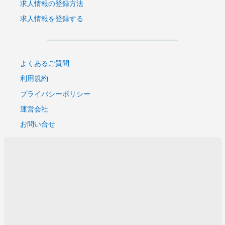
集！！
求人情報の登録方法
【中国 深セン】医薬品包装材・医療機械メーカー 品
求人情報を登録する
質管理職募集！【中国人社員募集】
【中国 広州】日系部品販売企業 営業主任募集！【中
国人社員募集！】
よくあるご質問
【中国 深セン】日系貿易会社 販売責任者募集！【中
国人社員募集】
利用規約
【上海】日系電子部品メーカーにて女性営業職募集
プライバシーポリシー
【上海】日系電子メーカー エンジニア職募集！【中国
運営会社
人社員募集】
お問い合せ
【深セン】日系電子関連販売会社 営業職募集！【中国
人社員募集】
【中国 広州】日系電子製品メーカー 生産管理ITマネ
ージャー募集！【中国人社員募集】
【中国 広州】日系電子関連メーカー 生産管理部長募
集！【中国人社員募集】
【中国 東莞】日系電子メーカー 光触媒開発技術募
集！ 【中国人社員募集】