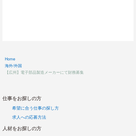
本人・経験者のみ】
【深セン】 英国系アパレルメーカー 品質管理職
【日本採用案件】
【杭州】日系ワイヤハーネス総合メーカー 生産技術職
募集
【ベトナムハノイ】日系農業設備メーカー 営業管理
兼 総務管理職 募集【日本人＆ベトナム人】
【天津】日系電子専門商社 営業職募集【若手営業経験
Home
者歓迎！】
海外/外国
【天津】日系電子専門商社 営業マネージャー職募集
【広州】電子部品製造メーカーにて財務募集
【東莞】日系電子メーカーにて営業マネージャー職募
集！！
【フィリピン】日系自動車関連部品業界にて工場管理職
仕事をお探しの方
募集
【フィリピン】日系自動車関連部品業界にてダイキャス
希望に合う仕事の探し方
ト募集
求人への応募方法
【東莞】 日系電子メーカー R＆D顧問職 募集
人材をお探しの方
【東莞】 日系電子メーカー 液晶開発エンジニア 募