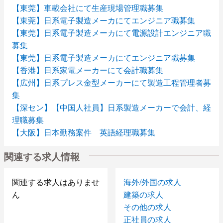
【東莞】車載会社にて生産現場管理職募集
【東莞】日系電子製造メーカにてエンジニア職募集
【東莞】日系電子製造メーカにて電源設計エンジニア職
募集
【東莞】日系電子製造メーカにてエンジニア職募集
【香港】日系家電メーカーにて会計職募集
【広州】日系プレス金型メーカーにて製造工程管理者募
集
【深セン】【中国人社員】日系製造メーカーで会計、経
理職募集
【大阪】日本勤務案件 英語経理職募集
【大阪】日本勤務案件 財務会計部門 移転価格税制担
関連する求人情報
当職募集
【深セン】日系電子会社にて品質管理職募集
【東莞】台湾企業にてＡｕｄｉｏ開発設計課長募集
関連する求人はありませ
海外/外国の求人
【深セン】日系精密機械加工メーカーにて中国人営業技
ん
建築の求人
術職募集
その他の求人
【深セン】日系精密機械加工メーカーにて中国人営業管
正社員の求人