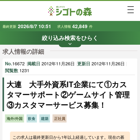
togg
2026/8/7 10:51
42,849
最終更新
求人情報
件
絞り込み検索をひらく
keyboard_arrow_down
条件から探す
求人情報の詳細
地域
業種
で探す
で探す
16672
|
2012年11月26日
|
2012年11月26日
|
No.
掲載日
更新日
1231
閲覧数
大連 大手外資系IT企業にて①カス
雇用形態
賃金
で探す
で探す
タマーサポート②ゲームサイト管理
③カスタマーサービス募集！
キーワード
で探す
海外/外国
飲食
建築
正社員
この求人は最終更新日から1年以上経過しています。現在の募