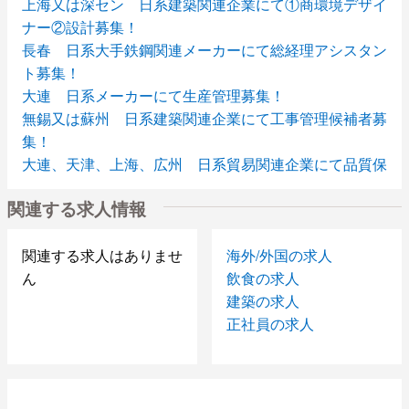
上海又は深セン 日系建築関連企業にて①商環境デザイ
ナー②設計募集！
長春 日系大手鉄鋼関連メーカーにて総経理アシスタン
ト募集！
大連 日系メーカーにて生産管理募集！
無錫又は蘇州 日系建築関連企業にて工事管理候補者募
集！
大連、天津、上海、広州 日系貿易関連企業にて品質保
証募集！
関連する求人情報
大連近郊 日系メーカーにて①品質管理②製造管理募
集！
大連 日系コールセンターにて①リーダー候補②オペレ
関連する求人はありませ
海外/外国の求人
ーター募集！
ん
飲食の求人
大連 日系製造業にて日本人経理募集！
建築の求人
大連 大手日系電子関連企業にてプレス技術者募集！
正社員の求人
広州 物流関連企業にて経理事務担当者募集！
大連 日系自動化関連メーカーにて技術者募集！
深セン 日系メーカーにて営業職募集！