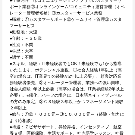
ポート業務②オンラインゲーム/コミュニティ運営管理（オペ
レーター管理者候補）③カスタマーサービス業務
●職種：①カスタマーサポート②ゲームサイト管理③カスタ
マーサービス
●勤務地：大連
●年齢：～３５歳
●性別：不問
●学歴：大卒
●語学：不問
●スキル、経験：IT未経験者でもOK！未経験でも1から指導
いたします。ポテンシャル重視。①社会人経験1年以上（高
卒の場合は、IT業界での経験が2年以上必要）、顧客対応業
務経験者優先。②オペレーター管理者、業務への強い興味、
社会人経験1年以上必要（高卒の場合は、IT業界経験2年以上
必要）。※帰化、ハーフの場合は、日本語ネイティブレベル
の方のみ限定。③ＣＳ経験３年以上かつマネージメント経験
２年以上
●給与：①②７,０００元～③１０,０００元～（経験・能力に
より応相談）
●待遇：Ｚビザサポート、昇給昇格、インセンティブ、航空
券支援、医療保険、生活サポート、社内語学レッスン、社費