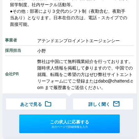
留学制度、社内サークル活動等。
●その他：部署により３交代のシフト制（夜勤含む、夜勤手
当あり）となります。日本在住の方は、電話・スカイプでの
面接可能。
アテンドエンプロイメントエージェンシー
事業者
小野
採用担当
弊社は中国にて無料職業紹介を行っております。
随時求人情報を掲載して参りますので、中国での
就職、転職をご希望の方はぜひ弊社サイトエント
会社PR
リーフォームにてご登録またはdabc@chattend.c
om まで履歴書をご送信ください。
folder
mail
あとで見る
詳しく聞く
この求人に応募する
次のページで詳細情報を入力