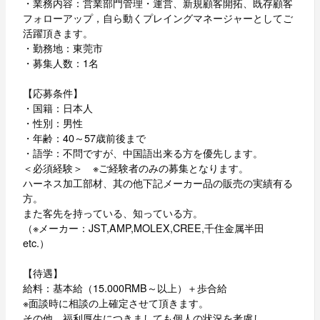
・業務内容：営業部門管理・運営、新規顧客開拓、既存顧客
フォローアップ，自ら動くプレイングマネージャーとしてご
活躍頂きます。
・勤務地：東莞市
・募集人数：1名
【応募条件】
・国籍：日本人
・性別：男性
・年齢：40～57歳前後まで
・語学：不問ですが、中国語出来る方を優先します。
＜必須経験＞ ※ご経験者のみの募集となります。
ハーネス加工部材、其の他下記メーカー品の販売の実績有る
方。
また客先を持っている、知っている方。
（※メーカー：JST,AMP,MOLEX,CREE,千住金属半田
etc.）
【待遇】
給料：基本給（15.000RMB～以上）＋歩合給
※面談時に相談の上確定させて頂きます。
その他、福利厚生につきましても個人の状況を考慮し、