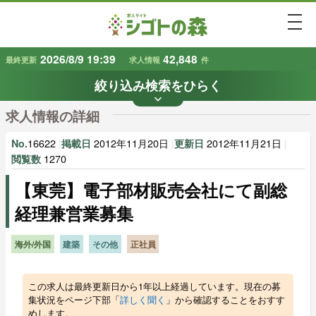
togg
2026/8/9 19:39
42,848
最終更新
求人情報
件
絞り込み検索をひらく
keyboard_arrow_down
条件から探す
求人情報の詳細
地域
業種
で探す
で探す
16622
|
2012年11月20日
|
2012年11月21日
|
No.
掲載日
更新日
1270
閲覧数
【東莞】電子部材販売会社にて副総
雇用形態
賃金
で探す
で探す
経理兼営業募集
キーワード
で探す
海外/外国
建築
その他
正社員
この求人は最終更新日から1年以上経過しています。現在の募
集状況をページ下部「
詳しく聞く
」から確認することをおすす
めします。