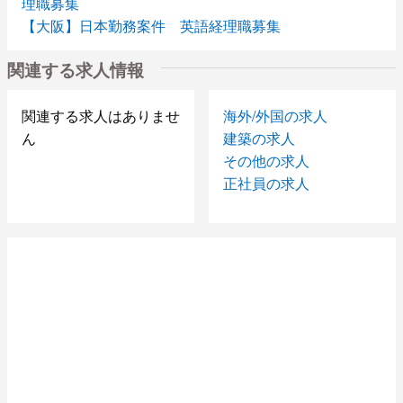
理職募集
【大阪】日本勤務案件 英語経理職募集
【大阪】日本勤務案件 財務会計部門 移転価格税制担
関連する求人情報
当職募集
【深セン】日系電子会社にて品質管理職募集
【東莞】台湾企業にてＡｕｄｉｏ開発設計課長募集
関連する求人はありませ
海外/外国の求人
【深セン】日系精密機械加工メーカーにて中国人営業技
ん
建築の求人
術職募集
その他の求人
【深セン】日系精密機械加工メーカーにて中国人営業管
正社員の求人
理職募集
【深セン】日系大手OA関連メーカーでの経理・財務関
連課長級職の募集
【蘇州】大手日系メーカーでの営業職の募集
【蘇州】大手日系メーカーでの生産技術職の募集
【蘇州】大手日系メーカーでの購買職の募集
【東莞】日系メーカーでの日本人通訳職の募集
【佛山】 日系メーカーにて営業マン募集
【広州】プレス金型技術者募集