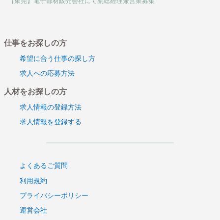
【東莞】電子部材販売会社にて副総経理兼営業募集
【東莞】日系電子メーカーにて営業マネージャー職募
集！！
【フィリピン】日系自動車関連部品業界にて工場管理職
仕事をお探しの方
募集
【フィリピン】日系自動車関連部品業界にてダイキャス
希望に合う仕事の探し方
ト募集
求人への応募方法
【東莞】 日系電子メーカー R＆D顧問職 募集
人材をお探しの方
【東莞】 日系電子メーカー 液晶開発エンジニア 募
集！！
求人情報の登録方法
【中国 深セン】医薬品包装材・医療機械メーカー 品
求人情報を登録する
質管理職募集！【中国人社員募集】
【中国 広州】日系部品販売企業 営業主任募集！【中
国人社員募集！】
よくあるご質問
【中国 深セン】日系貿易会社 販売責任者募集！【中
国人社員募集】
利用規約
【上海】日系電子部品メーカーにて女性営業職募集
プライバシーポリシー
【上海】日系電子メーカー エンジニア職募集！【中国
運営会社
人社員募集】