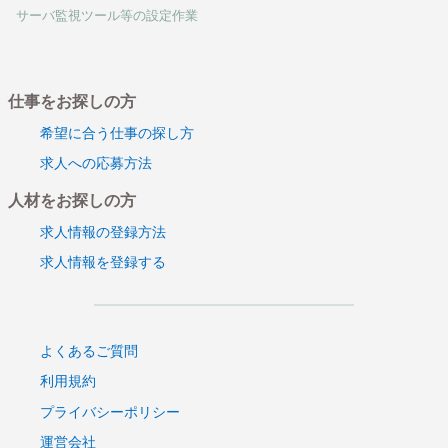
CRMシステム構築
サーバ監視ツール等の設定作業
スマートフォンアプリ開発
信託銀行向けバックオフィスシステムの構築
Notes技術者募集
仕事をお探しの方
銀行決済システム開発・テスト
DominoAPLバージョンアップ
希望に合う仕事の探し方
Notes/Dominoアプリケーション開発・保守
求人への応募方法
ACCESSによるシステム開発支援_
人材をお探しの方
移動体通信における試験業務
移動体通信制御システム開発
求人情報の登録方法
ヘルプデスク
求人情報を登録する
ヘルプデスク
会員向けポイント制度等の開発（AS400）
WEBシステム受け入れテスト
基幹システム認証基盤構築
よくあるご質問
外貨預金業務（定期預金（外貨建）
利用規約
キャリア業務システム保守案件
プライバシーポリシー
デザイナー業務
運営会社