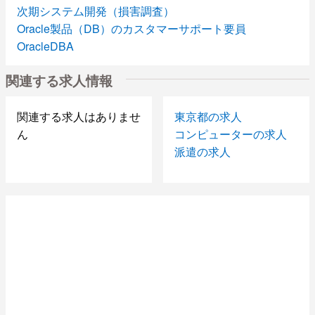
次期システム開発（損害調査）
Oracle製品（DB）のカスタマーサポート要員
OracleDBA
物件管理システムの移行作業
関連する求人情報
債券フロントPMO
紳士用衣料品(Yシャツ・靴下等)の陳列、品だし
携帯（スマフォ）評価
関連する求人はありませ
東京都の求人
総合試験案件
ん
コンピューターの求人
大規模ネットワークの総合テスト
派遣の求人
VBAツール開発
【IBM（AS/400）、RPG経験者の募集になります。】
COBOL開発
事務
ネット証券系システム開発
情報サイトリニューアル
Androidアプリ開発
ソーシャルゲーム開発業務
既存システムから新システムへの移行作業