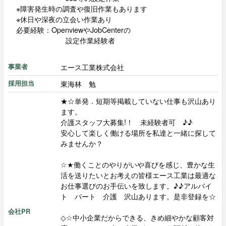
※障害発生時の調査や復旧作業もあります
※休日や深夜の立会い作業あり
必要経験：OpenviewやJobCenterの
設定作業経験者
エース工業株式会社
事業者
東海林 勉
採用担当
★☆単発．短期等掲載していない仕事も沢山あり
ます。
介護スタッフ大募集!！ 未経験者可 ♪♪
安心して楽しく働ける場所を私達と一緒に探して
みませんか？
☆★働くことのやりがいや喜びを感じ、豊かな生
活を送りたいとお考えの皆様エース工業は最適な
お仕事選びのお手伝いを致します。♪♪アルバイ
ト パート 介護 沢山あります。是非登録を☆
会社PR
◇☆中小企業だからできる、きめ細やかな顧客対