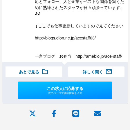
応とフォロー、人と企業がベストな関係を築くた
めに熟練されたスタッフが日々頑張っています。
♪♪
↓ここでも仕事更新していますので見てください
http://blogs.dion.ne.jp/acestaff03/
一言ブログ お弁当 http://ameblo.jp/ace-staff/
folder
mail
あとで見る
詳しく聞く
この求人に応募する
次のページで詳細情報を入力