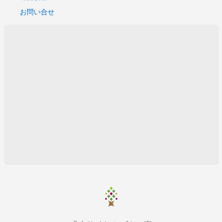
サーバ構築
お問い合せ
クレジットシステム開発支援
金融系システムのデータベース
i-Phoneアプリケーション開発
ＣＯＢＯＬ
スマホアプリ開発支援
Windows Server 設計・構築
大規模サイトインフラ担当
FX取引クラウドシステム
WEBサイト構築
帳票ツールの改修作業
FX取引クラウドシステム
コスメの口コミサイトの機能追加・改修・運用
ASPサービス運用におけるセキュリティ対策
ASPサービス運用におけるセキュリティ対策
WEBサイト及びWEBアプリ開発
システムの運用、機能改修
システムの運用、機能改修