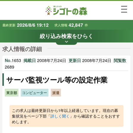
togg
2026/8/6 19:12
42,847
最終更新
求人情報
件
絞り込み検索をひらく
keyboard_arrow_down
条件から探す
求人情報の詳細
地域
業種
で探す
で探す
1653
|
2008年7月24日
|
2008年7月24日
|
No.
掲載日
更新日
閲覧数
2689
サーバ監視ツール等の設定作業
雇用形態
賃金
で探す
で探す
東京都
コンピューター
派遣
キーワード
で探す
この求人は最終更新日から1年以上経過しています。現在の募
集状況をページ下部「
詳しく聞く
」から確認することをおすす
めします。