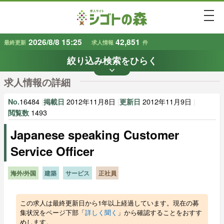
togg
2026/8/8 15:25
42,851
最終更新
求人情報
件
絞り込み検索をひらく
keyboard_arrow_down
条件から探す
求人情報の詳細
地域
業種
で探す
で探す
16484
|
2012年11月8日
|
2012年11月9日
|
No.
掲載日
更新日
1493
閲覧数
Japanese speaking Customer
雇用形態
賃金
で探す
で探す
Service Officer
キーワード
で探す
海外/外国
建築
サービス
正社員
この求人は最終更新日から1年以上経過しています。現在の募
集状況をページ下部「
詳しく聞く
」から確認することをおすす
めします。