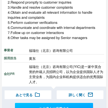
2.Respond promptly to customer inquiries
3.Handle and resolve customer complaints
4.Obtain and evaluate all relevant information to handle
inquiries and complaints
5.Perform customer verifications
6.Communicate and coordinate with internal departments
7.Follow up on customer interactions
8.Other tasks may be assigned by Senior managers
福瑞仕（北京）咨询有限公司
事業者
黄东
採用担当
福瑞仕（北京）咨询有限公司(YIC)是一家中英合
资的外籍人员招聘公司，以为企业提供国际人才为
会社PR
主营业务，为国内企业和机构提供适合的优秀国际
人才。
folder
mail
あとで見る
詳しく聞く