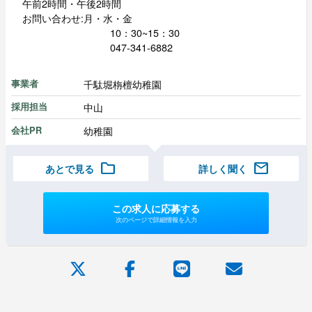
午前2時間・午後2時間
お問い合わせ:月・水・金
10：30~15：30
047-341-6882
千駄堀栴檀幼稚園
事業者
中山
採用担当
幼稚園
会社PR
folder
mail
あとで見る
詳しく聞く
この求人に応募する
次のページで詳細情報を入力