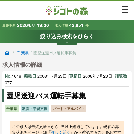
togg
2026/8/7 19:30
42,851
最終更新
求人情報
件
絞り込み検索をひらく
keyboard_arrow_down
条件から探す
home
/
千葉県
/
園児送迎バス運転手募集
地域
業種
で探す
で探す
求人情報の詳細
1648
|
2008年7月23日
|
2008年7月23日
|
No.
掲載日
更新日
閲覧数
雇用形態
賃金
で探す
で探す
9771
園児送迎バス運転手募集
キーワード
で探す
千葉県
教育・学習支援
パート・アルバイト
この求人は最終更新日から1年以上経過しています。現在の募
集状況をページ下部「
詳しく聞く
」から確認することをおすす