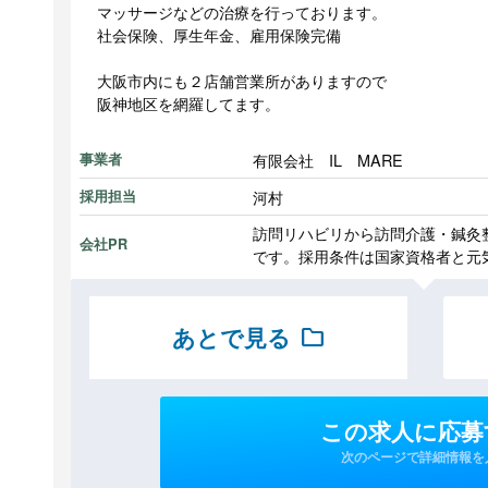
マッサージなどの治療を行っております。
社会保険、厚生年金、雇用保険完備
大阪市内にも２店舗営業所がありますので
阪神地区を網羅してます。
有限会社 IL MARE
事業者
河村
採用担当
訪問リハビリから訪問介護・鍼灸
会社PR
です。採用条件は国家資格者と元
あとで見る
folder
この求人に応募
次のページで詳細情報を