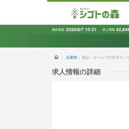
2026/8/7 10:51
42,84
最終更新
求人情報
地域
で探す
home
/
兵庫県
/
施設・ホームでの在宅マッ
条件から探す
キーワード
求人情報の詳細
で探