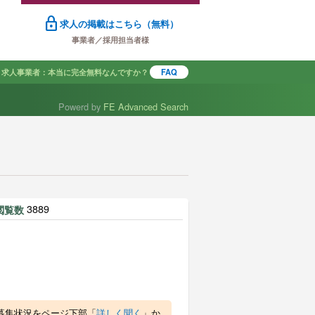
lock
求人の掲載はこちら（無料）
事業者／採用担当者様
求人事業者：本当に完全無料なんですか？
FAQ
Powerd by
FE Advanced Search
で探す
3889
閲覧数
募集状況をページ下部「
詳しく聞く
」か