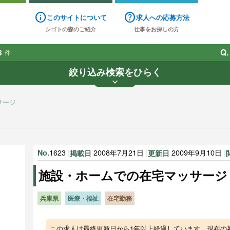
info
help
このサイトについて
求人への応募方法
シゴトの森のご紹介
仕事をお探しの方
8
Q.
件
絞り込み検索をひらく
keyboard_arrow_down
業種
雇用形態
賃金
で探す
で探す
サージ
す
1623
|
2008年7月21日
|
2009年9月10日
|
No.
掲載日
更新日
施設・ホームでの在宅マッサージ
兵庫県
医療・福祉
在宅勤務
この求人は最終更新日から1年以上経過しています。現在の