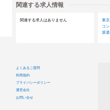
債券フロントPMO
関連する求人情報
紳士用衣料品(Yシャツ・靴下等)の陳列、品だし
携帯（スマフォ）評価
関連する求人はありません
東京
総合試験案件
コン
大規模ネットワークの総合テスト
派遣
VBAツール開発
【IBM（AS/400）、RPG経験者の募集になります
COBOL開発
事務
ネット証券系システム開発
情報サイトリニューアル
よくあるご質問
Androidアプリ開発
利用規約
ソーシャルゲーム開発業務
既存システムから新システムへの移行作業
プライバシーポリシー
セキュリティツール経験者
運営会社
Webサービス開発支援業務
お問い合せ
証券系システムの開発 リーダークラスのSE募集
新規開発のコミュニケーションアプリ開発