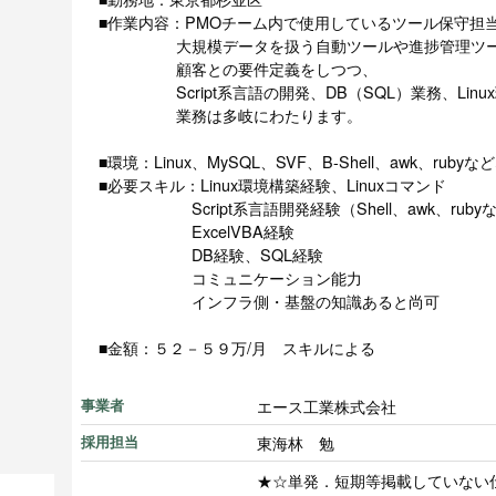
■作業内容：PMOチーム内で使用しているツール保守担
大規模データを扱う自動ツールや進捗管理ツー
顧客との要件定義をしつつ、
Script系言語の開発、DB（SQL）業務、Linu
業務は多岐にわたります。
■環境：Linux、MySQL、SVF、B-Shell、awk、rubyな
■必要スキル：Linux環境構築経験、Linuxコマンド
Script系言語開発経験（Shell、awk、ruby
ExcelVBA経験
DB経験、SQL経験
コミュニケーション能力
インフラ側・基盤の知識あると尚可
■金額：５２－５９万/月 スキルによる
エース工業株式会社
事業者
東海林 勉
採用担当
★☆単発．短期等掲載していない