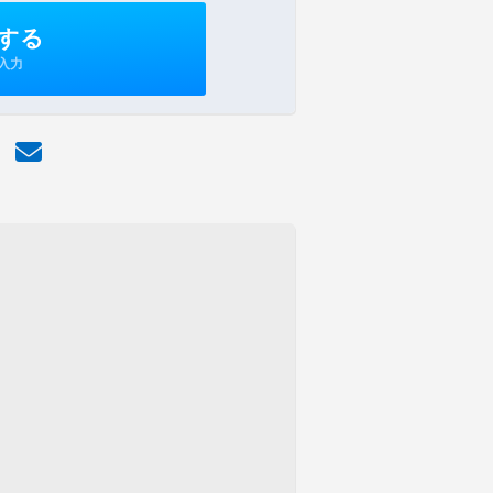
する
入力