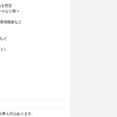
当を想定
ルなど様々
x環境構築など
どなど
など）
仕事も沢山あります。