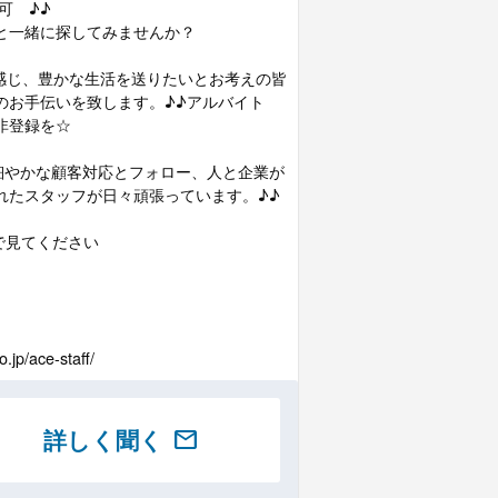
可 ♪♪
と一緒に探してみませんか？
感じ、豊かな生活を送りたいとお考えの皆
のお手伝いを致します。♪♪アルバイト
非登録を☆
細やかな顧客対応とフォロー、人と企業が
れたスタッフが日々頑張っています。♪♪
で見てください
/ace-staff/
詳しく聞く
mail