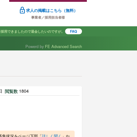
lock
求人の掲載はこちら（無料）
事業者／採用担当者様
事採用できましたので退会したいのですが。
FAQ
Powerd by
FE Advanced Search
で探す
6日
|
1804
閲覧数
募集状況をページ下部「
詳しく聞く
」か