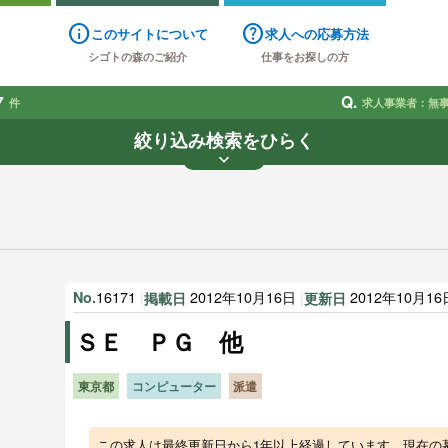
info
help
このサイトについて
求人への応募方法
シゴトの森のご紹介
仕事をお探しの方
7
Q.
件
求人事業者：無
絞り込み検索をひらく
keyboard_arrow_down
業種
雇用形態
賃金
で探す
で探す
す
16171
|
2012年10月16日
|
2012年10月1
No.
掲載日
更新日
ＳＥ ＰＧ 他
東京都
コンピューター
派遣
この求人は最終更新日から1年以上経過しています。現在の