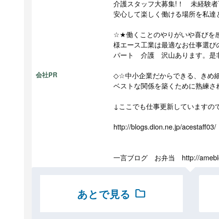
介護スタッフ大募集!！ 未経験者
安心して楽しく働ける場所を私達
☆★働くことのやりがいや喜びを
様エース工業は最適なお仕事選び
パート 介護 沢山あります。是
◇☆中小企業だからできる、きめ
会社PR
ベストな関係を築くために熟練さ
↓ここでも仕事更新していますの
http://blogs.dion.ne.jp/acestaff03/
一言ブログ お弁当 http://ameblo.jp
あとで見る
folder