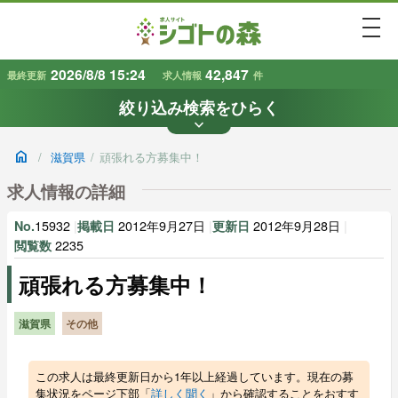
togg
2026/8/8 15:24
42,847
最終更新
求人情報
件
絞り込み検索をひらく
keyboard_arrow_down
条件から探す
home
/
滋賀県
/
頑張れる方募集中！
地域
業種
で探す
で探す
求人情報の詳細
15932
|
2012年9月27日
|
2012年9月28日
|
No.
掲載日
更新日
雇用形態
賃金
で探す
で探す
2235
閲覧数
頑張れる方募集中！
キーワード
で探す
滋賀県
その他
この求人は最終更新日から1年以上経過しています。現在の募
集状況をページ下部「
詳しく聞く
」から確認することをおすす