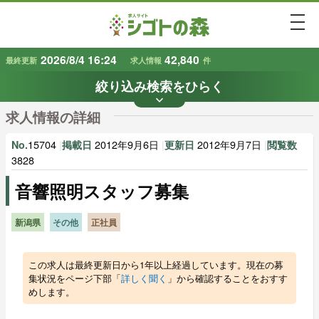
togg
2026/8/4 16:24
42,840
最終更新
求人情報
件
絞り込み検索をひらく
keyboard_arrow_down
条件から探す
求人情報の詳細
地域
業種
で探す
で探す
15704
|
2012年9月6日
|
2012年9月7日
|
No.
掲載日
更新日
閲覧数
3828
音響照明スタッフ募集
雇用形態
賃金
で探す
で探す
新潟県
その他
正社員
キーワード
で探す
この求人は最終更新日から1年以上経過しています。現在の募
集状況をページ下部「
詳しく聞く
」から確認することをおすす
めします。