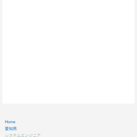
SE システムエンジニア
Windows Server構築
SE システムエンジニア
データーセンター移設の調整（PMO）
ヘルプディスク
SE システムエンジニア
勤怠・作業管理システム開発
Java Webアプリケーション開発
テスト支援業務
業務系システム開発（Java)
ＵＣ製品の評価業務
M2M運用・保守
証券業務経験者
証券権利業務経験者
損保システム保守
After Effects 経験者
Home
大規模SNS開発案件
愛知県
CRMシステム構築
システムエンジニア