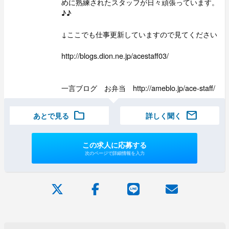
めに熟練されたスタッフが日々頑張っています。
♪♪
↓ここでも仕事更新していますので見てください
http://blogs.dion.ne.jp/acestaff03/
一言ブログ お弁当 http://ameblo.jp/ace-staff/
folder
mail
あとで見る
詳しく聞く
この求人に応募する
次のページで詳細情報を入力