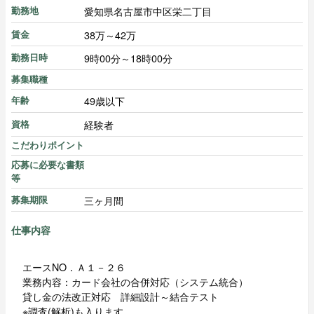
愛知県名古屋市中区栄二丁目
勤務地
38万～42万
賃金
9時00分～18時00分
勤務日時
募集職種
49歳以下
年齢
経験者
資格
こだわりポイント
応募に必要な書類
等
三ヶ月間
募集期限
仕事内容
エースNO．Ａ１－２６
業務内容：カード会社の合併対応（システム統合）
貸し金の法改正対応 詳細設計～結合テスト
※調査(解析)も入ります