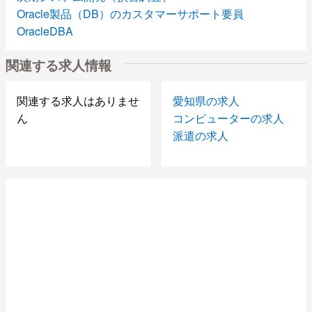
Oracle製品（DB）のカスタマーサポート要員
OracleDBA
物件管理システムの移行作業
関連する求人情報
債券フロントPMO
紳士用衣料品(Yシャツ・靴下等)の陳列、品だし
携帯（スマフォ）評価
関連する求人はありませ
愛知県の求人
総合試験案件
ん
コンピューターの求人
大規模ネットワークの総合テスト
派遣の求人
VBAツール開発
【IBM（AS/400）、RPG経験者の募集になります。】
COBOL開発
事務
ネット証券系システム開発
情報サイトリニューアル
Androidアプリ開発
ソーシャルゲーム開発業務
既存システムから新システムへの移行作業
セキュリティツール経験者