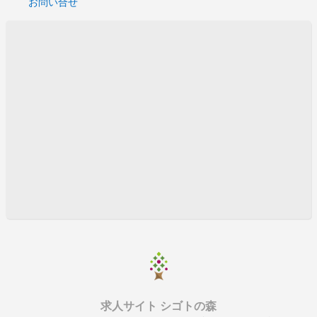
お問い合せ
クレジットシステム開発支援
金融系システムのデータベース
i-Phoneアプリケーション開発
ＣＯＢＯＬ
スマホアプリ開発支援
Windows Server 設計・構築
大規模サイトインフラ担当
FX取引クラウドシステム
WEBサイト構築
帳票ツールの改修作業
FX取引クラウドシステム
コスメの口コミサイトの機能追加・改修・運用
ASPサービス運用におけるセキュリティ対策
ASPサービス運用におけるセキュリティ対策
WEBサイト及びWEBアプリ開発
システムの運用、機能改修
システムの運用、機能改修
求人サイト シゴトの森
製造