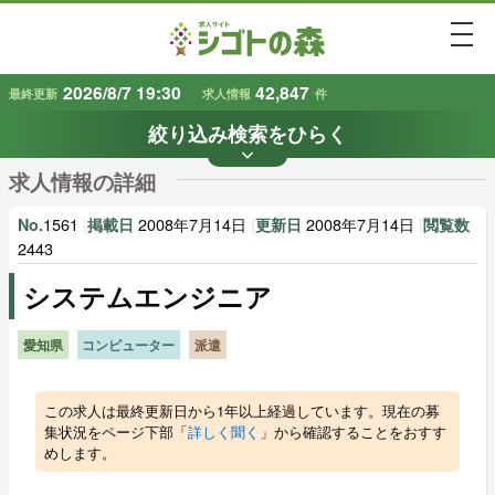
togg
2026/8/7 19:30
42,847
最終更新
求人情報
件
絞り込み検索をひらく
keyboard_arrow_down
条件から探す
求人情報の詳細
地域
業種
で探す
で探す
1561
|
2008年7月14日
|
2008年7月14日
|
No.
掲載日
更新日
閲覧数
2443
システムエンジニア
雇用形態
賃金
で探す
で探す
愛知県
コンピューター
派遣
キーワード
で探す
この求人は最終更新日から1年以上経過しています。現在の募
集状況をページ下部「
詳しく聞く
」から確認することをおすす
めします。