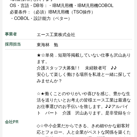
OS・言語・DB等：・IBM汎用機・IBM汎用機COBOL
必要条件：（必須）IBM汎用機（TSO操作）
・COBOL・設計能力（ベター）
エース工業株式会社
事業者
東海林 勉
採用担当
★☆単発．短期等掲載していない仕事も沢山あり
ます。
介護スタッフ大募集!！ 未経験者可 ♪♪
安心して楽しく働ける場所を私達と一緒に探して
みませんか？
☆★働くことのやりがいや喜びを感じ、豊かな生
活を送りたいとお考えの皆様エース工業は最適な
お仕事選びのお手伝いを致します。♪♪アルバイ
ト パート 介護 沢山あります。是非登録を☆
会社PR
◇☆中小企業だからできる、きめ細やかな顧客対
応とフォロー、人と企業がベストな関係を築くた