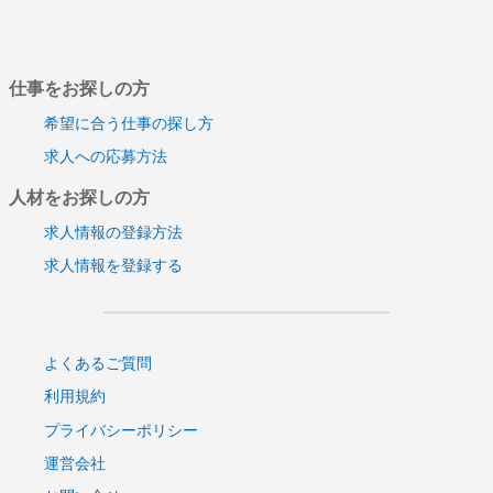
スマートフォンアプリ開発
信託銀行向けバックオフィスシステムの構築
Notes技術者募集
仕事をお探しの方
銀行決済システム開発・テスト
DominoAPLバージョンアップ
希望に合う仕事の探し方
Notes/Dominoアプリケーション開発・保守
求人への応募方法
ACCESSによるシステム開発支援_
人材をお探しの方
移動体通信における試験業務
移動体通信制御システム開発
求人情報の登録方法
ヘルプデスク
求人情報を登録する
ヘルプデスク
会員向けポイント制度等の開発（AS400）
WEBシステム受け入れテスト
基幹システム認証基盤構築
よくあるご質問
外貨預金業務（定期預金（外貨建）
利用規約
キャリア業務システム保守案件
プライバシーポリシー
デザイナー業務
運営会社
サーバ構築