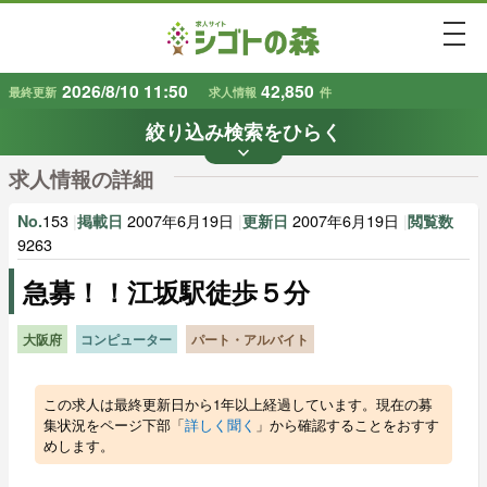
togg
2026/8/10 11:50
42,850
最終更新
求人情報
件
絞り込み検索をひらく
keyboard_arrow_down
条件から探す
求人情報の詳細
地域
業種
で探す
で探す
153
|
2007年6月19日
|
2007年6月19日
|
No.
掲載日
更新日
閲覧数
9263
急募！！江坂駅徒歩５分
雇用形態
賃金
で探す
で探す
大阪府
コンピューター
パート・アルバイト
キーワード
で探す
この求人は最終更新日から1年以上経過しています。現在の募
集状況をページ下部「
詳しく聞く
」から確認することをおすす
めします。