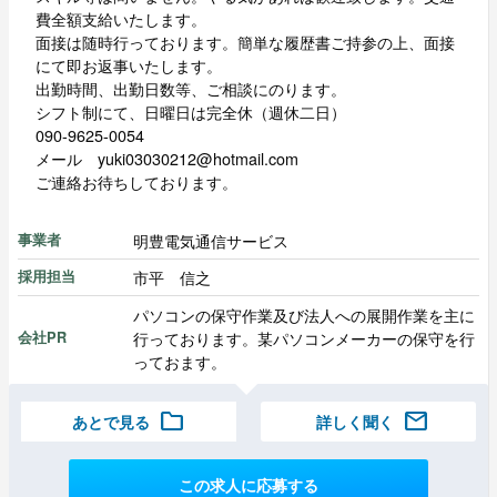
費全額支給いたします。
面接は随時行っております。簡単な履歴書ご持参の上、面接
にて即お返事いたします。
出勤時間、出勤日数等、ご相談にのります。
シフト制にて、日曜日は完全休（週休二日）
090-9625-0054
メール yuki03030212@hotmail.com
ご連絡お待ちしております。
明豊電気通信サービス
事業者
市平 信之
採用担当
パソコンの保守作業及び法人への展開作業を主に
行っております。某パソコンメーカーの保守を行
会社PR
っておます。
folder
mail
あとで見る
詳しく聞く
この求人に応募する