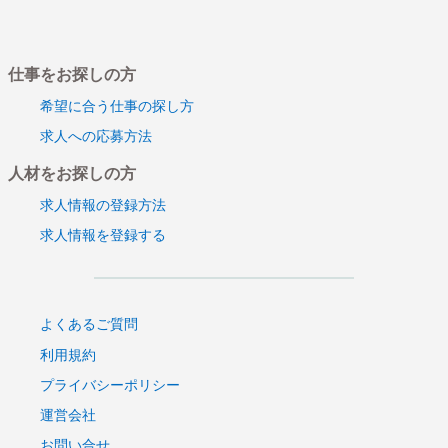
信託銀行向けバックオフィスシステムの構築
Notes技術者募集
仕事をお探しの方
銀行決済システム開発・テスト
DominoAPLバージョンアップ
希望に合う仕事の探し方
Notes/Dominoアプリケーション開発・保守
求人への応募方法
ACCESSによるシステム開発支援_
人材をお探しの方
移動体通信における試験業務
移動体通信制御システム開発
求人情報の登録方法
ヘルプデスク
求人情報を登録する
ヘルプデスク
会員向けポイント制度等の開発（AS400）
WEBシステム受け入れテスト
基幹システム認証基盤構築
よくあるご質問
外貨預金業務（定期預金（外貨建）
利用規約
キャリア業務システム保守案件
プライバシーポリシー
デザイナー業務
運営会社
サーバ構築
お問い合せ