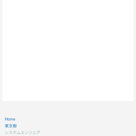
Windows Server構築
SE システムエンジニア
データーセンター移設の調整（PMO）
ヘルプディスク
SE システムエンジニア
勤怠・作業管理システム開発
Java Webアプリケーション開発
テスト支援業務
業務系システム開発（Java)
ＵＣ製品の評価業務
M2M運用・保守
証券業務経験者
証券権利業務経験者
損保システム保守
After Effects 経験者
Home
大規模SNS開発案件
東京都
CRMシステム構築
システムエンジニア
スマートフォンアプリ開発