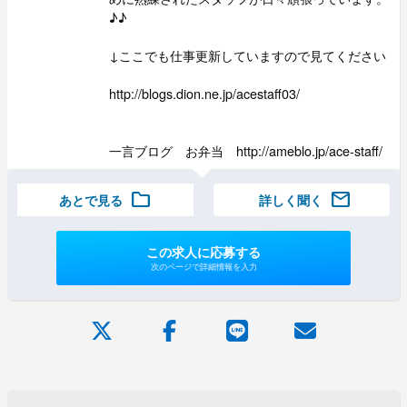
♪♪
↓ここでも仕事更新していますので見てください
http://blogs.dion.ne.jp/acestaff03/
一言ブログ お弁当 http://ameblo.jp/ace-staff/
folder
mail
あとで見る
詳しく聞く
この求人に応募する
次のページで詳細情報を入力