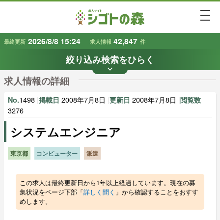
togg
2026/8/8 15:24
42,847
最終更新
求人情報
件
絞り込み検索をひらく
keyboard_arrow_down
条件から探す
求人情報の詳細
地域
業種
で探す
で探す
1498
|
2008年7月8日
|
2008年7月8日
|
No.
掲載日
更新日
閲覧数
3276
システムエンジニア
雇用形態
賃金
で探す
で探す
東京都
コンピューター
派遣
キーワード
で探す
この求人は最終更新日から1年以上経過しています。現在の募
集状況をページ下部「
詳しく聞く
」から確認することをおすす
めします。