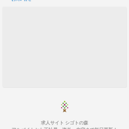
クレジットシステム開発支援
金融系システムのデータベース
i-Phoneアプリケーション開発
ＣＯＢＯＬ
スマホアプリ開発支援
Windows Server 設計・構築
大規模サイトインフラ担当
FX取引クラウドシステム
WEBサイト構築
帳票ツールの改修作業
FX取引クラウドシステム
コスメの口コミサイトの機能追加・改修・運用
ASPサービス運用におけるセキュリティ対策
ASPサービス運用におけるセキュリティ対策
WEBサイト及びWEBアプリ開発
システムの運用、機能改修
システムの運用、機能改修
求人サイト シゴトの森
製造