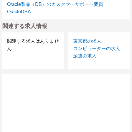
Oracle製品（DB）のカスタマーサポート要員
OracleDBA
物件管理システムの移行作業
関連する求人情報
債券フロントPMO
紳士用衣料品(Yシャツ・靴下等)の陳列、品だし
携帯（スマフォ）評価
関連する求人はありませ
東京都の求人
総合試験案件
ん
コンピューターの求人
大規模ネットワークの総合テスト
派遣の求人
VBAツール開発
【IBM（AS/400）、RPG経験者の募集になります。】
COBOL開発
事務
ネット証券系システム開発
情報サイトリニューアル
Androidアプリ開発
ソーシャルゲーム開発業務
既存システムから新システムへの移行作業
セキュリティツール経験者