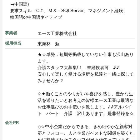
→中国語)
要求スキル：C＃、ＭＳ－SQLServer、マネジメント経験、
韓国語or中国語ネイティブ
エース工業株式会社
事業者
東海林 勉
採用担当
★☆単発．短期等掲載していない仕事も沢山あり
ます。
介護スタッフ大募集!！ 未経験者可 ♪♪
安心して楽しく働ける場所を私達と一緒に探して
みませんか？
☆★働くことのやりがいや喜びを感じ、豊かな生
活を送りたいとお考えの皆様エース工業は最適な
お仕事選びのお手伝いを致します。♪♪アルバイ
ト パート 介護 沢山あります。是非登録を☆
会社PR
◇☆中小企業だからできる、きめ細やかな顧客対
応とフォロー、人と企業がベストな関係を築くた
めに熟練されたスタッフが日々頑張っています。