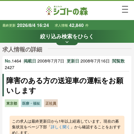
togg
2026/8/4 16:24
42,840
最終更新
求人情報
件
絞り込み検索をひらく
keyboard_arrow_down
条件から探す
求人情報の詳細
地域
業種
で探す
で探す
1464
|
2008年7月7日
|
2008年7月16日
|
No.
掲載日
更新日
閲覧数
2427
障害のある方の送迎車の運転をお願
雇用形態
賃金
で探す
で探す
いします
キーワード
で探す
東京都
医療・福祉
正社員
この求人は最終更新日から1年以上経過しています。現在の募
集状況をページ下部「
詳しく聞く
」から確認することをおすす
めします。