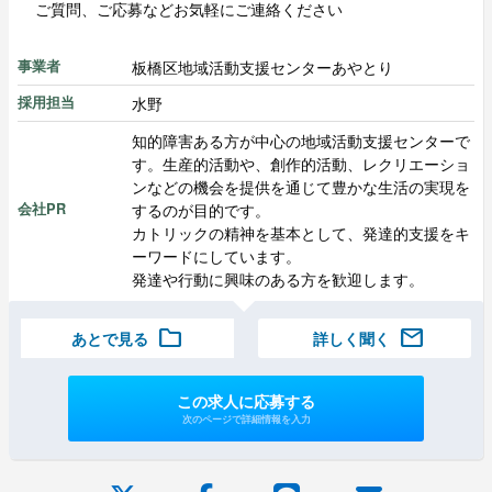
ご質問、ご応募などお気軽にご連絡ください
板橋区地域活動支援センターあやとり
事業者
水野
採用担当
知的障害ある方が中心の地域活動支援センターで
す。生産的活動や、創作的活動、レクリエーショ
ンなどの機会を提供を通じて豊かな生活の実現を
するのが目的です。
会社PR
カトリックの精神を基本として、発達的支援をキ
ーワードにしています。
発達や行動に興味のある方を歓迎します。
folder
mail
あとで見る
詳しく聞く
この求人に応募する
次のページで詳細情報を入力