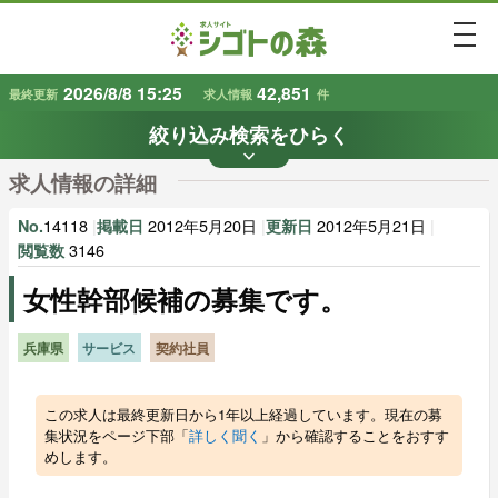
togg
2026/8/8 15:25
42,851
最終更新
求人情報
件
絞り込み検索をひらく
keyboard_arrow_down
条件から探す
求人情報の詳細
地域
業種
で探す
で探す
14118
|
2012年5月20日
|
2012年5月21日
|
No.
掲載日
更新日
3146
閲覧数
女性幹部候補の募集です。
雇用形態
賃金
で探す
で探す
兵庫県
サービス
契約社員
キーワード
で探す
この求人は最終更新日から1年以上経過しています。現在の募
集状況をページ下部「
詳しく聞く
」から確認することをおすす
めします。