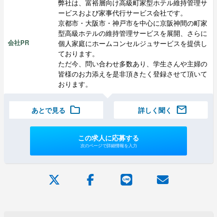
弊社は、富裕層向け高級町家型ホテル維持管理サ
ービスおよび家事代行サービス会社です。
京都市・大阪市・神戸市を中心に京阪神間の町家
型高級ホテルの維持管理サービスを展開、さらに
個人家庭にホームコンセルジュサービスを提供し
会社PR
ております。
ただ今、問い合わせ多数あり、学生さんや主婦の
皆様のお力添えを是非頂きたく登録させて頂いて
おります。
folder
mail
あとで見る
詳しく聞く
この求人に応募する
次のページで詳細情報を入力