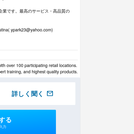
長企業です。最高のサービス・高品質の
ypark23@yahoo.com)
h over 100 participating retail locations.
ert training, and highest quality products.
詳しく聞く
mail
する
入力