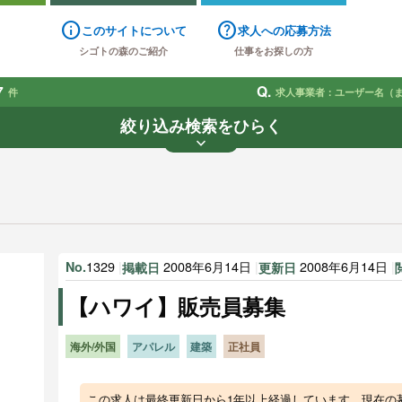
info
help
このサイトについて
求人への応募方法
シゴトの森のご紹介
仕事をお探しの方
7
Q.
件
求人事業者：ユーザー名（
絞り込み検索をひらく
keyboard_arrow_down
業種
雇用形態
賃金
で探す
で探す
す
1329
|
2008年6月14日
|
2008年6月14日
|
No.
掲載日
更新日
【ハワイ】販売員募集
海外/外国
アパレル
建築
正社員
この求人は最終更新日から1年以上経過しています。現在の