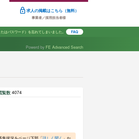
lock
求人の掲載はこちら（無料）
事業者／採用担当者様
またはパスワード）を忘れてしまいました。
FAQ
Powerd by
FE Advanced Search
で探す
4074
閲覧数
募集状況をページ下部「
詳しく聞く
」か