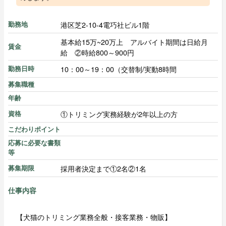
港区芝2-10-4電巧社ビル1階
勤務地
基本給15万~20万上 アルバイト期間は日給月
賃金
給 ②時給800～900円
10：00～19：00（交替制/実動8時間
勤務日時
募集職種
年齢
①トリミング実務経験が2年以上の方
資格
こだわりポイント
応募に必要な書類
等
採用者決定まで①2名②1名
募集期限
仕事内容
【犬猫のトリミング業務全般・接客業務・物販】