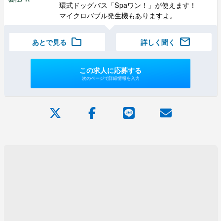
環式ドッグバス「Spaワン！」が使えます！
マイクロバブル発生機もありますよ。
folder
mail
あとで見る
詳しく聞く
この求人に応募する
次のページで詳細情報を入力