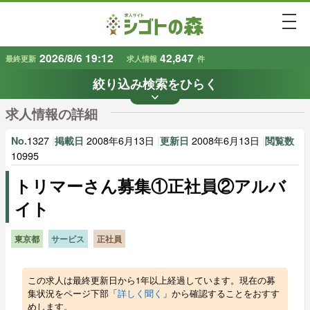
togg
2026/8/6 19:12
42,847
最終更新
求人情報
件
絞り込み検索をひらく
keyboard_arrow_down
条件から探す
求人情報の詳細
地域
業種
で探す
で探す
1327
|
2008年6月13日
|
2008年6月13日
|
No.
掲載日
更新日
閲覧数
10995
トリマーさん募集①正社員②アルバ
雇用形態
賃金
で探す
で探す
イト
キーワード
で探す
東京都
サービス
正社員
この求人は最終更新日から1年以上経過しています。現在の募
集状況をページ下部「
詳しく聞く
」から確認することをおすす
めします。