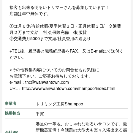
接客も出来る明るいトリマーさんを募集しています！
店舗は年中無休です。
①は月６休/有給休暇/夏季休暇３日・正月休暇３日/ 交通費
月２万まで支給 /社会保険完備 /制服貸
②交通費月5000まで支給/社員登用の途あり
※TEL後、履歴書と職務経歴書をFAX、又はE-mailにて送付く
ださい。
※その他募集内容についてのお問合せもお気軽に
お電話下さい。ご応募お待ちしております。
e-mail：tnc@wanwantown.com
URL：http://www.wanwantown.com/shampoo/index.html
トリミング工房Shampoo
事業者
平賀
採用担当
港区の一等地、おしゃれな明るいサロンです。最
新機器完備！今話題の大型犬も楽々入浴出来る循
会社PR