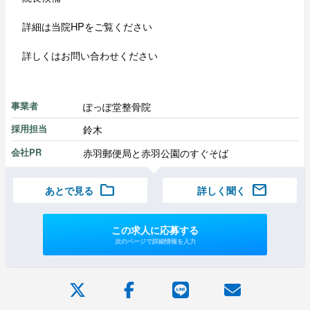
詳細は当院HPをご覧ください
詳しくはお問い合わせください
ぽっぽ堂整骨院
事業者
鈴木
採用担当
赤羽郵便局と赤羽公園のすぐそば
会社PR
folder
mail
あとで見る
詳しく聞く
この求人に応募する
次のページで詳細情報を入力