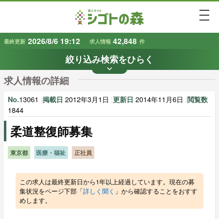
togg
2026/8/6 19:12
42,848
最終更新
求人情報
件
絞り込み検索をひらく
keyboard_arrow_down
条件から探す
求人情報の詳細
地域
業種
で探す
で探す
13061
|
2012年3月1日
|
2014年11月6日
|
No.
掲載日
更新日
閲覧数
1844
柔道整復師募集
雇用形態
賃金
で探す
で探す
東京都
医療・福祉
正社員
キーワード
で探す
この求人は最終更新日から1年以上経過しています。現在の募
集状況をページ下部「
詳しく聞く
」から確認することをおすす
めします。