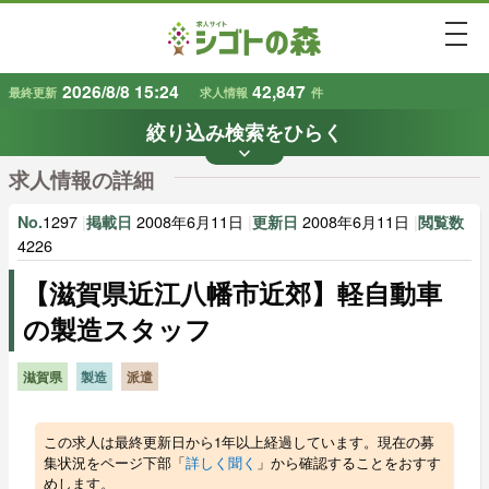
togg
2026/8/8 15:24
42,847
最終更新
求人情報
件
絞り込み検索をひらく
keyboard_arrow_down
条件から探す
求人情報の詳細
地域
業種
で探す
で探す
1297
|
2008年6月11日
|
2008年6月11日
|
No.
掲載日
更新日
閲覧数
4226
【滋賀県近江八幡市近郊】軽自動車
雇用形態
賃金
で探す
で探す
の製造スタッフ
キーワード
で探す
滋賀県
製造
派遣
この求人は最終更新日から1年以上経過しています。現在の募
集状況をページ下部「
詳しく聞く
」から確認することをおすす
めします。