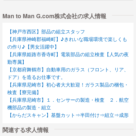
Man to Man G.com株式会社の求人情報
【神戸市西区】部品の組立スタッフ
【兵庫県神崎郡福崎町】♪きれいな職場環境で楽しくも
の作り♪【男女活躍中】
【兵庫県姫路市香寺町】電装部品の組立検査【人気の夜
勤専属】
【京都府舞鶴市】自動車用のガラス（フロント、リア、
ドア）を造るお仕事です。
【兵庫県尼崎市】初心者大大歓迎！ガラス製品の梱包・
検査【寮完備】
【兵庫県尼崎市】１．センサーの製造・検査 ２．航空
機部品の製造・組立
【からだスキャン】基盤カット⇒半田付け⇒組立⇒成形
⇒洗浄⇒梱包【京都府綾部市】
関連する求人情報
【大阪府茨木市】自動車部品の目視検査【女性活躍中】