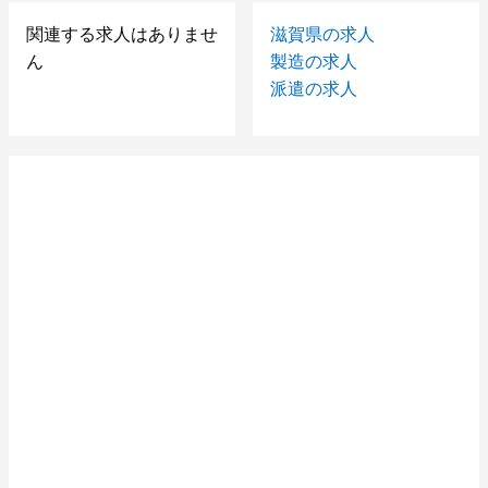
【大阪府八尾市】バイク部品のプレスオペレーター【男
女活躍中】
関連する求人はありませ
滋賀県の求人
ん
製造の求人
派遣の求人