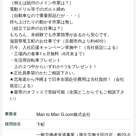
［例えば組付のメイン作業は？］
電動ドリル等でのボルト締め
［自動車なので重量部品だが・・・］
持ち上げたりの動かす作業は無し
［組立て以外のお仕事は？］
もちろん、未経験でも作業指導があるから安心です。
滋賀県竜王町のお仕事です（京都市内より約40分）
只今、入社応援キャンペーン実施中！（当社規定による）
・工場内の食事1ヵ月無料（6月末まで）
・生活用自転車プレゼント
上の２つ中からいずれか1つをプレゼント！
★正社員希望のかたご相談下さい。
★北海道から沖縄まで日本全国赴任費用は当社負担！（会社
規定による）
★最寄のオフィスで登録可能（全国どこからでもご相談下さ
い）
Man to Man G.com株式会社
事業者
下町
採用担当
一般労働者派遣事業（厚生労働大臣許可：般23-0