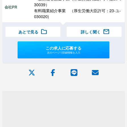
30039）
会社PR
有料職業紹介事業 （厚生労働大臣許可：23-ユ-
030020)
folder
mail
あとで見る
詳しく聞く
この求人に応募する
次のページで詳細情報を入力