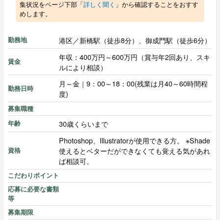
集状況をページ下部「
詳しく聞く
」から確認することをおすす
めします。
港区／新橋駅（徒歩8分）、御成門駅（徒歩6分）
勤務地
年収：400万円～600万円（賞与年2回あり、スキ
賃金
ルにより相談）
月～金｜9：00～18：00(残業は月40～60時間程
勤務日時
度)
募集職種
30歳くらいまで
年齢
Photoshop、Illustratorが使用できる方。 ※Shade
使えるとベターだができなくても覚える気があれ
資格
ば相談可。
こだわりポイント
応募に必要な書類
等
募集期限