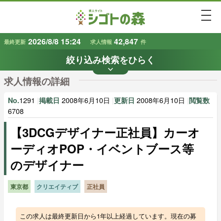
togg
2026/8/8 15:24
42,847
最終更新
求人情報
件
絞り込み検索をひらく
keyboard_arrow_down
条件から探す
求人情報の詳細
地域
業種
で探す
で探す
1291
|
2008年6月10日
|
2008年6月10日
|
No.
掲載日
更新日
閲覧数
6708
【3DCGデザイナー正社員】カーオ
雇用形態
賃金
で探す
で探す
ーディオPOP・イベントブース等
のデザイナー
キーワード
で探す
東京都
クリエイティブ
正社員
この求人は最終更新日から1年以上経過しています。現在の募