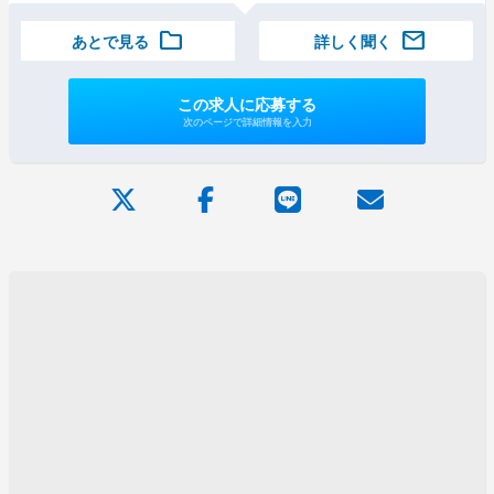
folder
mail
あとで見る
詳しく聞く
この求人に応募する
次のページで詳細情報を入力