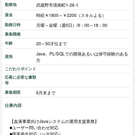
武蔵野市境南町1-26-1
勤務地
時給￥1800～￥2200（スキルよる）
賃金
月曜～金曜（週5日）/9：00～18：00
勤務日時
募集職種
20～50才位まで
年齢
Java、PL/SQLでの開発あるいは保守経験のある
資格
方
こだわりポイント
応募に必要な書類
等
6月末まで
募集期限
仕事内容
【血液事業向けJavaシステムの運用支援業務】
■ユーザー問い合わせ対応
■障害発生対応（一次対応）