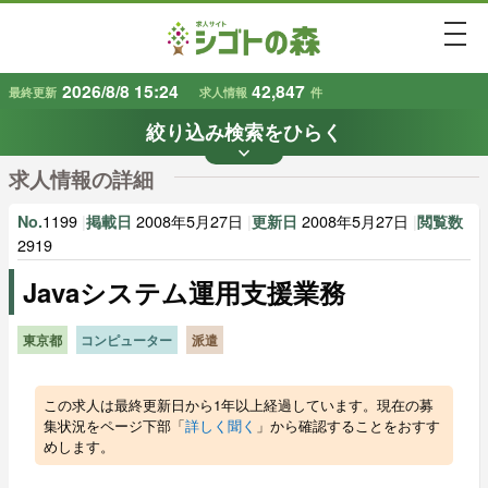
togg
2026/8/8 15:24
42,847
最終更新
求人情報
件
絞り込み検索をひらく
keyboard_arrow_down
条件から探す
求人情報の詳細
地域
業種
で探す
で探す
1199
|
2008年5月27日
|
2008年5月27日
|
No.
掲載日
更新日
閲覧数
2919
Javaシステム運用支援業務
雇用形態
賃金
で探す
で探す
東京都
コンピューター
派遣
キーワード
で探す
この求人は最終更新日から1年以上経過しています。現在の募
集状況をページ下部「
詳しく聞く
」から確認することをおすす
めします。