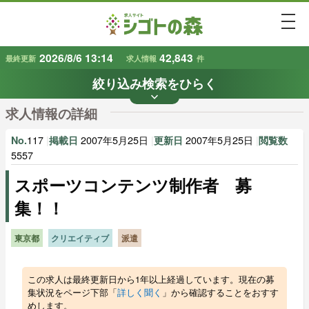
togg
2026/8/6 13:14
42,843
最終更新
求人情報
件
絞り込み検索をひらく
keyboard_arrow_down
条件から探す
求人情報の詳細
地域
業種
で探す
で探す
117
|
2007年5月25日
|
2007年5月25日
|
No.
掲載日
更新日
閲覧数
5557
スポーツコンテンツ制作者 募
雇用形態
賃金
で探す
で探す
集！！
キーワード
で探す
東京都
クリエイティブ
派遣
この求人は最終更新日から1年以上経過しています。現在の募
集状況をページ下部「
詳しく聞く
」から確認することをおすす
めします。