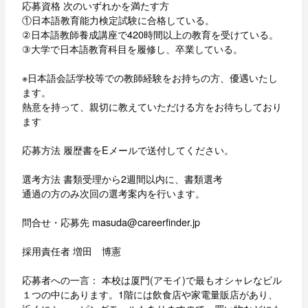
応募資格 次のいずれかを満たす方
①日本語教育能力検定試験に合格している。
②日本語教師養成講座で420時間以上の教育を受けている。
③大学で日本語教育科目を履修し、卒業している。
※日本語会話学校等での教師経験をお持ちの方、優遇いたし
ます。
熱意を持って、親切に教えていただける方をお待ちしており
ます
応募方法 履歴書をEメールで送付してください。
選考方法 書類受理から2週間以内に、書類選考
通過の方のみ次回の選考案内を行います。
問合せ・応募先 masuda@careerfinder.jp
採用責任者 増田 博憲
応募者への一言： 本校は厦門(アモイ)で最もオシャレなビル
１つの中にあります。1階には飲食店や家電量販店があり、