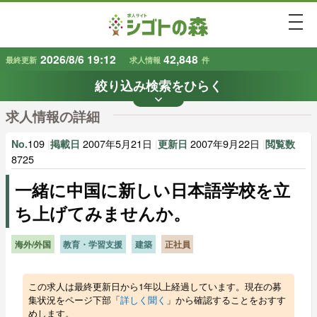
togg
2026/8/6 19:12
42,848
最終更新
求人情報
件
絞り込み検索をひらく
keyboard_arrow_down
条件から探す
求人情報の詳細
地域
業種
で探す
で探す
109
|
2007年5月21日
|
2007年9月22日
|
No.
掲載日
更新日
閲覧数
8725
一緒に中国に新しい日本語学校を立
雇用形態
賃金
で探す
で探す
ち上げてみませんか。
キーワード
で探す
海外/外国
教育・学習支援
建築
正社員
この求人は最終更新日から1年以上経過しています。現在の募
集状況をページ下部「
詳しく聞く
」から確認することをおすす
めします。