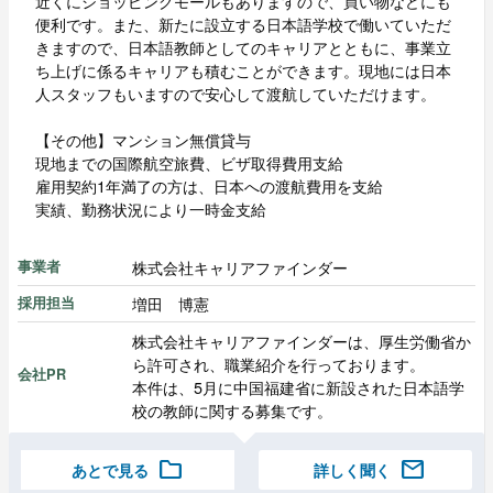
近くにショッピングモールもありますので、買い物などにも
便利です。また、新たに設立する日本語学校で働いていただ
きますので、日本語教師としてのキャリアとともに、事業立
ち上げに係るキャリアも積むことができます。現地には日本
人スタッフもいますので安心して渡航していただけます。
【その他】マンション無償貸与
現地までの国際航空旅費、ビザ取得費用支給
雇用契約1年満了の方は、日本への渡航費用を支給
実績、勤務状況により一時金支給
株式会社キャリアファインダー
事業者
増田 博憲
採用担当
株式会社キャリアファインダーは、厚生労働省か
ら許可され、職業紹介を行っております。
会社PR
本件は、5月に中国福建省に新設された日本語学
校の教師に関する募集です。
folder
mail
あとで見る
詳しく聞く