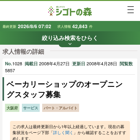
togg
2026/8/6 07:02
42,843
最終更新
求人情報
件
絞り込み検索をひらく
keyboard_arrow_down
条件から探す
求人情報の詳細
地域
業種
で探す
で探す
1028
|
2008年4月27日
|
2008年4月28日
|
No.
掲載日
更新日
閲覧数
5857
ベーカリーショップのオープニン
雇用形態
賃金
で探す
で探す
グスタッフ募集
キーワード
で探す
大阪府
サービス
パート・アルバイト
この求人は最終更新日から1年以上経過しています。現在の募
集状況をページ下部「
詳しく聞く
」から確認することをおすす
めします。