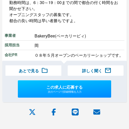
勤務時間は、6：30～19：00までの間で都合の付く時間をお
聞かせ下さい。
オープニングスタッフの募集です。
都合の良い時間は早い者勝ちですよ。
BakeryBee(ベーカリービィ)
事業者
岡
採用担当
０８年５月オープンのベーカリーショップです。
会社PR
folder
mail
あとで見る
詳しく聞く
この求人に応募する
次のページで詳細情報を入力