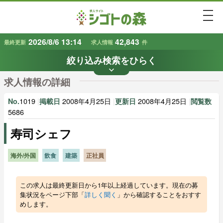
togg
2026/8/6 13:14
42,843
最終更新
求人情報
件
絞り込み検索をひらく
keyboard_arrow_down
条件から探す
求人情報の詳細
地域
業種
で探す
で探す
1019
|
2008年4月25日
|
2008年4月25日
|
No.
掲載日
更新日
閲覧数
5686
寿司シェフ
雇用形態
賃金
で探す
で探す
海外/外国
飲食
建築
正社員
キーワード
で探す
この求人は最終更新日から1年以上経過しています。現在の募
集状況をページ下部「
詳しく聞く
」から確認することをおすす
めします。