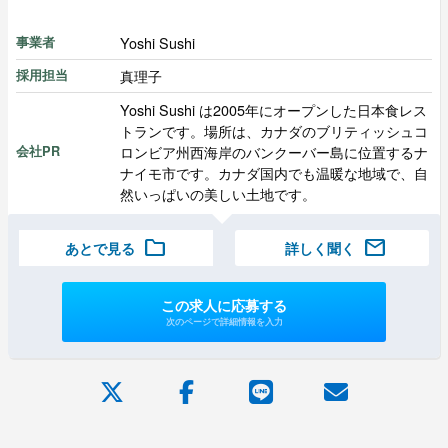
Yoshi Sushi
事業者
真理子
採用担当
Yoshi Sushi は2005年にオープンした日本食レス
トランです。場所は、カナダのブリティッシュコ
ロンビア州西海岸のバンクーバー島に位置するナ
会社PR
ナイモ市です。カナダ国内でも温暖な地域で、自
然いっぱいの美しい土地です。
folder
mail
あとで見る
詳しく聞く
この求人に応募する
次のページで詳細情報を入力